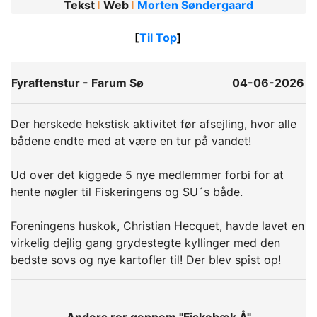
Tekst
Web
Morten Søndergaard
ǀ
ǀ
[
Til Top
]
Fyraftenstur - Farum Sø
04-06-2026
Der herskede hekstisk aktivitet før afsejling, hvor alle
bådene endte med at være en tur på vandet!
Ud over det kiggede 5 nye medlemmer forbi for at
hente nøgler til Fiskeringens og SU´s både.
Foreningens huskok, Christian Hecquet, havde lavet en
virkelig dejlig gang grydestegte kyllinger med den
bedste sovs og nye kartofler til! Der blev spist op!