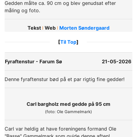
Gedden målte ca. 90 cm og blev genudsat efter
måling og foto.
Tekst
Web
Morten Søndergaard
ǀ
ǀ
[
Til Top
]
Fyraftenstur - Farum Sø
21-05-2026
Denne fyraftenstur bød på et par rigtig fine gedder!
Carl bargholz med gedde på 95 cm
(foto: Ole Gammelmark)
Carl var heldig at have foreningens formand Ole
"Basse" Gammelmark som guide denne aften!