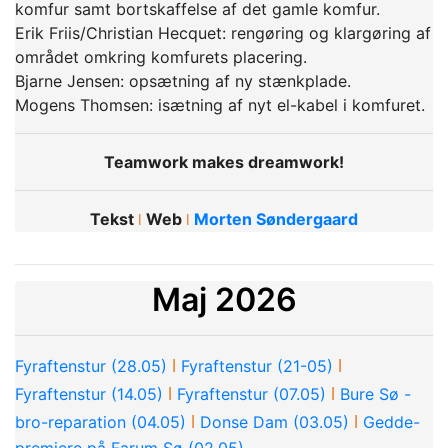
komfur samt bortskaffelse af det gamle komfur.
Erik Friis/Christian Hecquet: rengøring og klargøring af
området omkring komfurets placering.
Bjarne Jensen: opsætning af ny stænkplade.
Mogens Thomsen: isætning af nyt el-kabel i komfuret.
Teamwork makes dreamwork!
Tekst
Web
Morten Søndergaard
ǀ
ǀ
Maj 2026
ǀ
ǀ
Fyraftenstur (28.05)
Fyraftenstur (21-05)
ǀ
ǀ
Fyraftenstur (14.05)
Fyraftenstur (07.05)
Bure Sø -
ǀ
ǀ
bro-reparation (04.05)
Donse Dam (03.05)
Gedde-