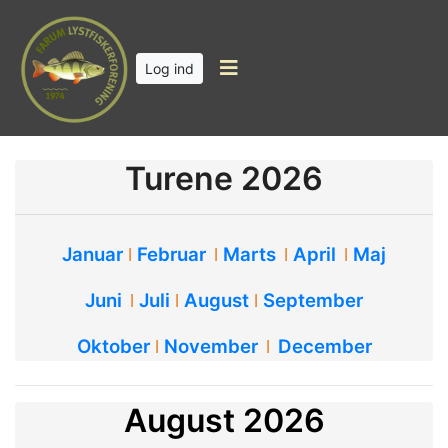
Log ind
Turene 2026
Januar
Februar
Marts
April
Maj
ǀ
ǀ
ǀ
ǀ
Juni
Juli
August
September
ǀ
ǀ
ǀ
Oktober
November
December
ǀ
ǀ
August 2026