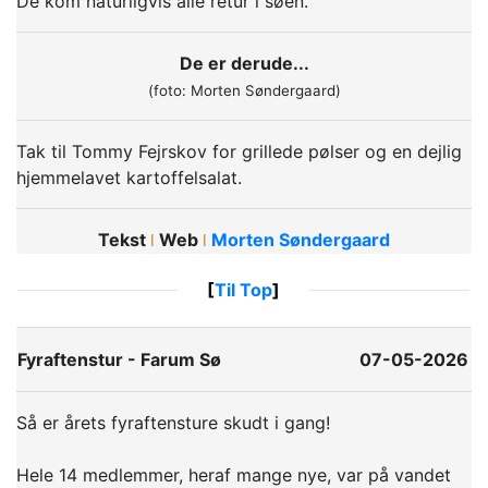
De kom naturligvis alle retur i søen.
De er derude...
(foto: Morten Søndergaard)
Tak til Tommy Fejrskov for grillede pølser og en dejlig
hjemmelavet kartoffelsalat.
Tekst
Web
Morten Søndergaard
ǀ
ǀ
[
Til Top
]
Fyraftenstur - Farum Sø
07-05-2026
Så er årets fyraftensture skudt i gang!
Hele 14 medlemmer, heraf mange nye, var på vandet