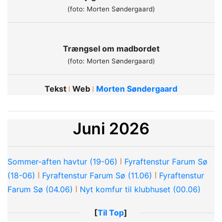
(foto: Morten Søndergaard)
Trængsel om madbordet
(foto: Morten Søndergaard)
Tekst
Web
Morten Søndergaard
ǀ
ǀ
Juni 2026
ǀ
Sommer-aften havtur (19-06)
Fyraftenstur Farum Sø
ǀ
ǀ
(18-06)
Fyraftenstur Farum Sø (11.06)
Fyraftenstur
ǀ
Farum Sø (04.06)
Nyt komfur til klubhuset (00.06)
[
Til Top
]