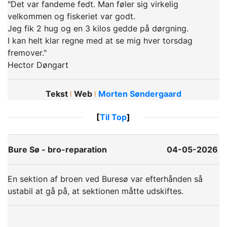
"Det var fandeme fedt. Man føler sig virkelig
velkommen og fiskeriet var godt.
Jeg fik 2 hug og en 3 kilos gedde på dørgning.
I kan helt klar regne med at se mig hver torsdag
fremover."
Hector Døngart
Tekst
Web
Morten Søndergaard
ǀ
ǀ
[
Til Top
]
Bure Sø - bro-reparation
04-05-2026
En sektion af broen ved Buresø var efterhånden så
ustabil at gå på, at sektionen måtte udskiftes.