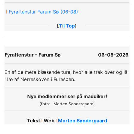
ǀ
Fyraftenstur Farum Sø (06-08)
[
Til Top
]
Fyraftenstur - Farum Sø
06-08-2026
En af de mere blæsende ture, hvor alle trak over og lå
i læ af Nørreskoven i Furesøen.
Nye medlemmer ser på maddiker!
(foto: Morten Søndergaard)
Tekst
Web
Morten Søndergaard
ǀ
ǀ