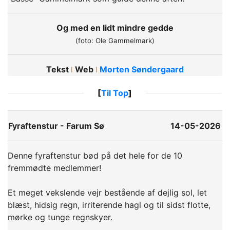
Og med en lidt mindre gedde
(foto: Ole Gammelmark)
Tekst
Web
Morten Søndergaard
ǀ
ǀ
[
Til Top
]
Fyraftenstur - Farum Sø
14-05-2026
Denne fyraftenstur bød på det hele for de 10
fremmødte medlemmer!
Et meget vekslende vejr bestående af dejlig sol, let
blæst, hidsig regn, irriterende hagl og til sidst flotte,
mørke og tunge regnskyer.