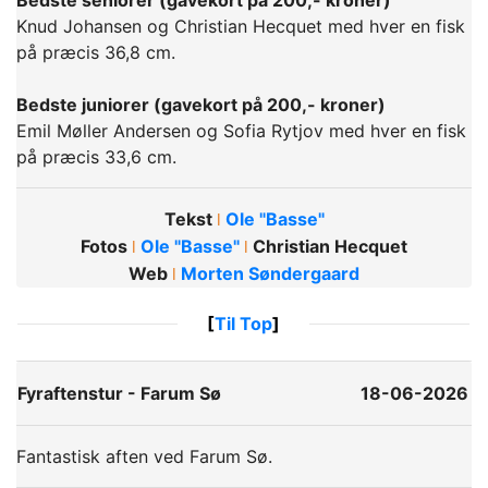
Bedste seniorer (gavekort på 200,- kroner)
Knud Johansen og Christian Hecquet med hver en fisk
på præcis 36,8 cm.
Bedste juniorer (gavekort på 200,- kroner)
Emil Møller Andersen og Sofia Rytjov med hver en fisk
på præcis 33,6 cm.
Tekst
Ole "Basse"
ǀ
Fotos
Ole "Basse"
Christian Hecquet
ǀ
ǀ
Web
Morten Søndergaard
ǀ
[
Til Top
]
Fyraftenstur - Farum Sø
18-06-2026
Fantastisk aften ved Farum Sø.