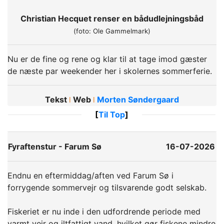
Christian Hecquet renser en bådudlejningsbåd
(foto: Ole Gammelmark)
Nu er de fine og rene og klar til at tage imod gæster
de næste par weekender her i skolernes sommerferie.
Tekst
Web
Morten Søndergaard
ǀ
ǀ
[
Til Top
]
Fyraftenstur - Farum Sø
16-07-2026
Endnu en eftermiddag/aften ved Farum Sø i
forrygende sommervejr og tilsvarende godt selskab.
Fiskeriet er nu inde i den udfordrende periode med
varmt vejr og iltfattigt vand, hvilket gør fiskene mindre