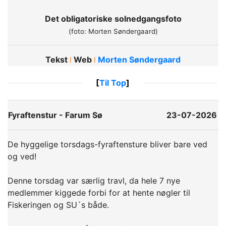
Det obligatoriske solnedgangsfoto
(foto: Morten Søndergaard)
Tekst
Web
Morten Søndergaard
ǀ
ǀ
[
Til Top
]
Fyraftenstur - Farum Sø
23-07-2026
De hyggelige torsdags-fyraftensture bliver bare ved
og ved!
Denne torsdag var særlig travl, da hele 7 nye
medlemmer kiggede forbi for at hente nøgler til
Fiskeringen og SU´s både.